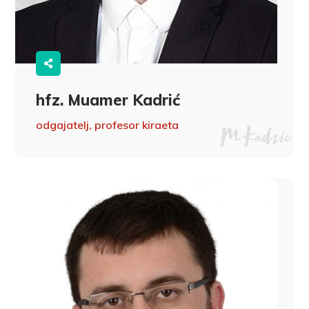
hfz. Muamer Kadrić
odgajatelj, profesor kiraeta