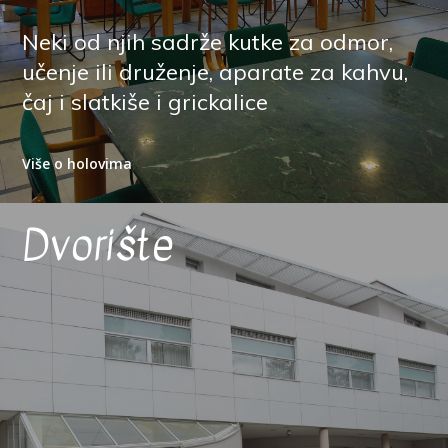
Neki od njih sadrže kutke za odmor,
učenje ili druženje, aparate za kahvu,
čaj i slatkiše i grickalice
Više o holovima
Dvorište