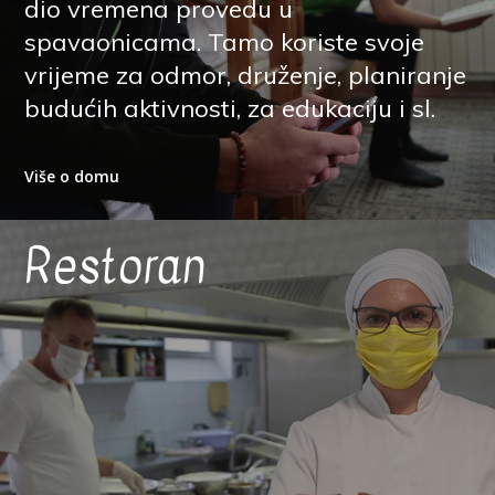
dio vremena provedu u
spavaonicama. Tamo koriste svoje
vrijeme za odmor, druženje, planiranje
budućih aktivnosti, za edukaciju i sl.
Više o domu
Restoran