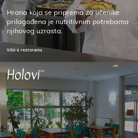
Hrana koja se priprema za učenike
prilagođena je nutritivnim potrebama
njihovog uzrasta.
Više o restoranu
Holovi