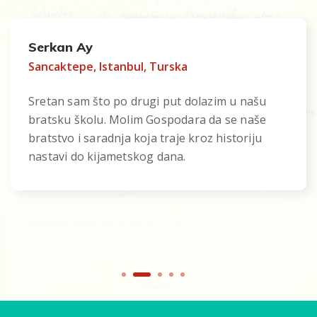
Suat Namli
Houston, SAD
Veoma sam sretan i izuzetno zadovoljan
gostoprimstvom koje nam je ukazala Medresa.
Neka Allah uvijek blagoslovi učenike i upravu
ove škole.