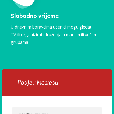
Slobodno vrijeme
U dnevnim boravcima učenici mogu gledati
TV ili organizirati druženja u manjim ili većim
grupama
Posjeti Medresu