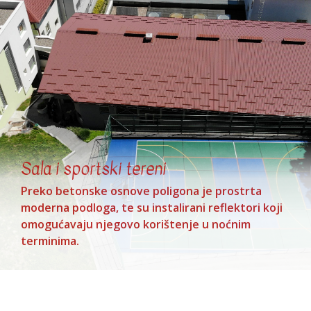
Sala i sportski tereni
Preko betonske osnove poligona je prostrta
moderna podloga, te su instalirani reflektori koji
omogućavaju njegovo korištenje u noćnim
terminima.