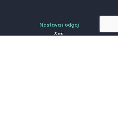
Nastava i odgoj
Učenici
Vijeće učenika
Predmeti
Sekcije
Takmičenja
Zahtjevi
Zahtjev za upis
Zahtjev za posjetu
Zahtjev za izdavanje duplikata
Izdanja
Spisak knjiga koje smo izdali