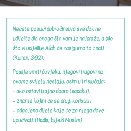
Nećete postići dobročinstvo sve dok ne
udijelite dio onoga što vam je najdraže; a bilo
što vi udijelite Allah će zasigurno to znati
(Kur’an, 3:92).
Poslije smrti čovjeka, njegovi tragovi na
ovome svijetu nestaju, osim u tri slučaja:
– ako ostavi trajno dobro (sadaku),
– znanje kojim će se drugi koristiti i
– odgojeno dijete koje će za njega dove
upućivati. (Hadis, bilježi Muslim)