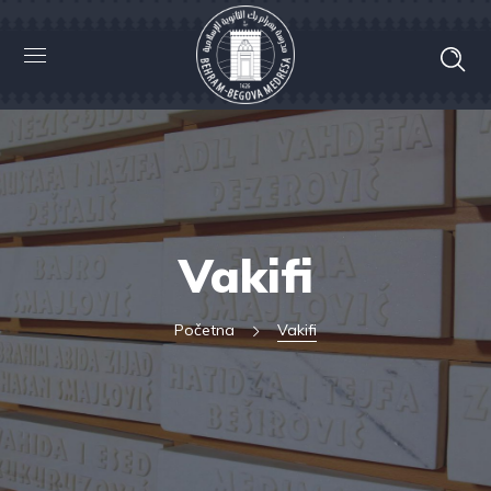
Vakifi
Početna
Vakifi