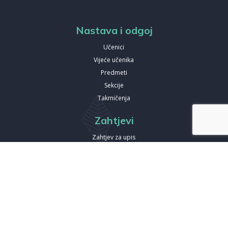
Nastava i odgoj
Učenici
Vijeće učenika
Predmeti
Sekcije
Takmičenja
Zahtjevi
Zahtjev za upis
Zahtjev za posjetu
Zahtjev za izdavanje duplikata
Izdanja
Spisak knjiga koje smo izdali
Online publikacije
Multimedija