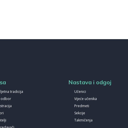
sa
Nastava i odgoj
ljetna tradicija
Učenici
i odbor
Vijeće učenika
stracija
Predmeti
ori
Sekcije
elji
Takmičenja
predavači