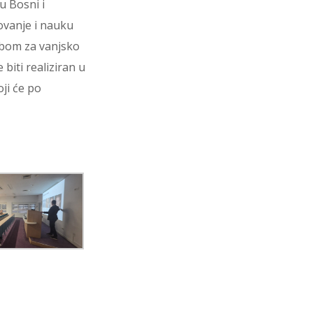
u Bosni i
ovanje i nauku
žbom za vanjsko
biti realiziran u
ji će po