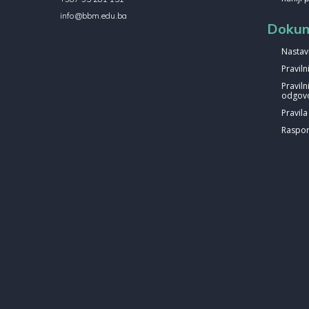
info@bbm.edu.ba
Dokum
Nastav
Pravil
Praviln
odgovo
Pravil
Raspor