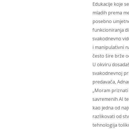
Edukacije koje s
mladih prema me
posebno umjetnoj
funkcioniranja di
svakodnevno vide
i manipulativni n
često šire brže o
U okviru dosadašn
svakodnevnoj pri
predavača, Adnan
„Moram priznati 
savremenih AI teh
kao jedna od najv
razlikovati od st
tehnologija toli