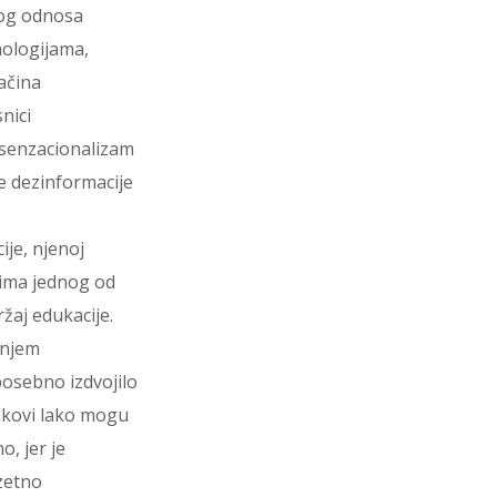
kog odnosa
ologijama,
ačina
nici
 senzacionalizam
se dezinformacije
ije, njenoj
čima jednog od
žaj edukacije.
anjem
posebno izdvojilo
likovi lako mogu
o, jer je
uzetno