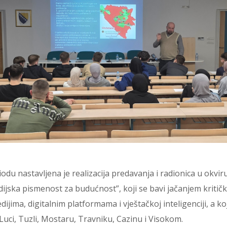
odu nastavljena je realizacija predavanja i radionica u okvi
edijska pismenost za budućnost”, koji se bavi jačanjem kriti
jima, digitalnim platformama i vještačkoj inteligenciji, a koji
Luci, Tuzli, Mostaru, Travniku, Cazinu i Visokom.