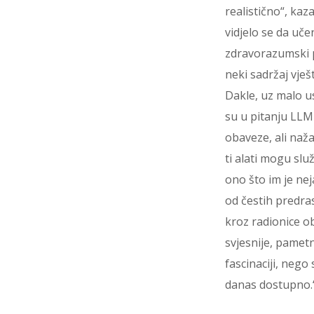
realistično“, kaz
vidjelo se da uče
zdravorazumski pr
neki sadržaj vješ
Dakle, uz malo u
su u pitanju LLM
obaveze, ali naž
ti alati mogu slu
ono što im je nej
od čestih predra
kroz radionice ob
svjesnije, pametn
fascinaciji, neg
danas dostupno.