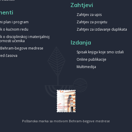
Zahtjevi
enti
Zahtjev za upis
ni plan i program
Zahtjev za posjetu
nik o kućnom redu
Zahtjev za izdavanje duplikata
ik o disciplinskoj i materijalnoj
rnosti učenika
Izdanja
a Behram-begove medrese
Spisak knjiga koje smo izdali
ed časova
Online publikacije
Multimedija
Poštanska marka sa motivom Behram-begove medrese