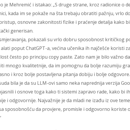
ao je Mehremić i istakao: „S druge strane, kroz radionice o 
nici, kada im se pokaže na šta trebaju obratiti pažnju, vrlo d
istup, osnovne zakonitosti fizike i praćenje detalja kako bi
tački generisan.
smjeravanja, pokazali su vrlo dobru sposobnost kritičkog 
 alati poput ChatGPT-a, većina učenika ih najčešće koristi z
alost često po principu copy paste. Zato nam je bilo važno 
žiti mnogo kvalitetnije, da im pomognu da bolje razumiju gra
asno i kroz bolje postavljena pitanja dobiju i bolje odgovor
suda bila je da su LLM-ovi samo neka naprednija verzija Go
jasnili i osnove toga kako ti sistemi zapravo rade, kako bi ih 
ije i odgovornije. Najvažnije je da mladi ne izađu iz ove teme
o sa sposobnošću da provjere, promisle i odgovorno koriste o
“