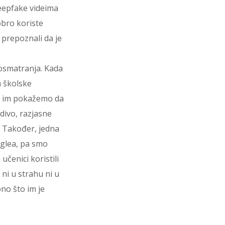
deepfake videima
obro koriste
 prepoznali da je
posmatranja. Kada
a školske
da im pokažemo da
divo, razjasne
e. Također, jedna
oglea, pa smo
učenici koristili
 ni u strahu ni u
no što im je