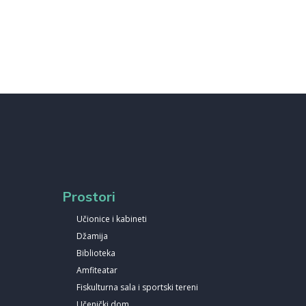
Prostori
Učionice i kabineti
Džamija
Biblioteka
Amfiteatar
Fiskulturna sala i sportski tereni
Učenički dom