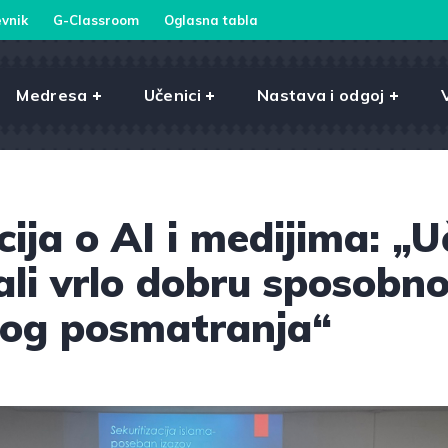
vnik
G-Classroom
Oglasna tabla
Medresa
Učenici
Nastava i odgoj
ija o AI i medijima: „U
li vrlo dobru sposobno
kog posmatranja“