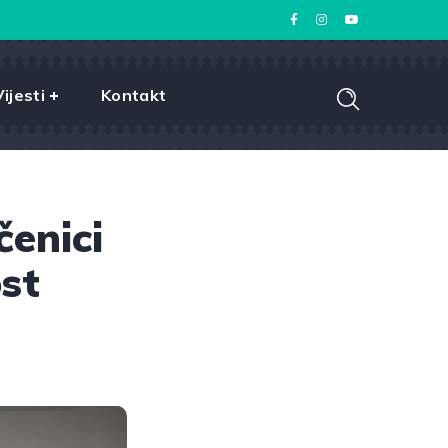
Vijesti
Kontakt
čenici
st