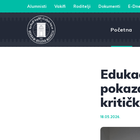
Alumnisti
Vakifi
Roditelji
Dokumenti
E-Dne
Početna
Edukac
pokaza
kritič
18.05.2026.