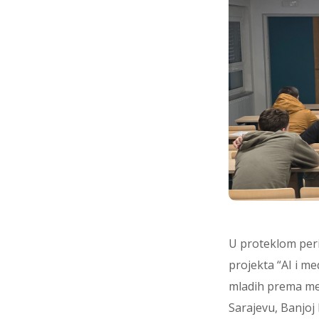
U proteklom peri
projekta “AI i m
mladih prema medi
Sarajevu, Banjoj 