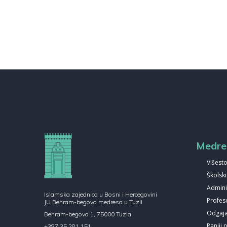
Medre
Višesto
Školsk
Admini
Islamska zajednica u Bosni i Hercegovini
Profes
JU Behram-begova medresa u Tuzli
Odgajat
Behram-begova 1, 75000 Tuzla
Raniji 
+387 35 281 151