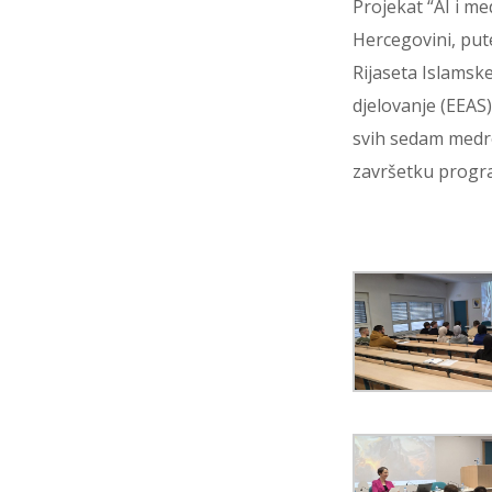
Projekat “AI i me
Hercegovini, put
Rijaseta Islamsk
djelovanje (EEAS)
svih sedam medres
završetku progra