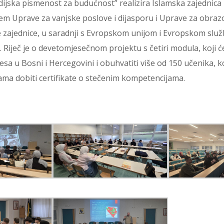
dijska pismenost za budućnost” realizira Islamska zajednica 
em Uprave za vanjske poslove i dijasporu i Uprave za obraz
e zajednice, u saradnji s Evropskom unijom i Evropskom slu
. Riječ je o devetomjesečnom projektu s četiri modula, koji će 
a u Bosni i Hercegovini i obuhvatiti više od 150 učenika, ko
ma dobiti certifikate o stečenim kompetencijama.