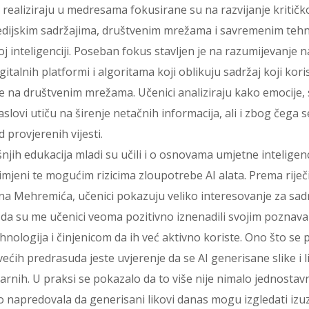
e realiziraju u medresama fokusirane su na razvijanje kritič
dijskim sadržajima, društvenim mrežama i savremenim tehn
 inteligenciji. Poseban fokus stavljen je na razumijevanje n
gitalnih platformi i algoritama koji oblikuju sadržaj koji koris
 na društvenim mrežama. Učenici analiziraju kako emocije,
aslovi utiču na širenje netačnih informacija, ali i zbog čega 
d provjerenih vijesti.
jih edukacija mladi su učili i o osnovama umjetne inteligenc
mjeni te mogućim rizicima zloupotrebe AI alata. Prema rije
a Mehremića, učenici pokazuju veliko interesovanje za sadr
da su me učenici veoma pozitivno iznenadili svojim poznav
nologija i činjenicom da ih već aktivno koriste. Ono što se 
ećih predrasuda jeste uvjerenje da se AI generisane slike i 
varnih. U praksi se pokazalo da to više nije nimalo jednostavn
ko napredovala da generisani likovi danas mogu izgledati iz