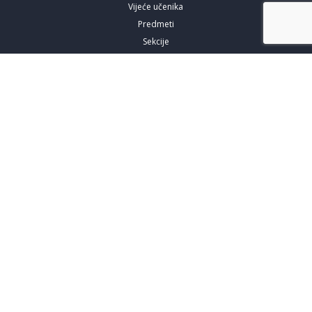
Vijeće učenika
Predmeti
Sekcije
Takmičenja
Zahtjevi
Zahtjev za upis
Zahtjev za posjetu
Zahtjev za izdavanje duplikata
Izdanja
Spisak knjiga koje smo izdali
Online publikacije
Multimedija
Prostori