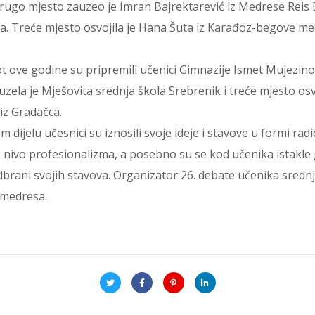
ugo mjesto zauzeo je Imran Bajrektarević iz Medrese Reis 
na. Treće mjesto osvojila je Hana Šuta iz Karađoz-begove me
t ove godine su pripremili učenici Gimnazije Ismet Mujezinov
ela je Mješovita srednja škola Srebrenik i treće mjesto osv
iz Gradačca.
dijelu učesnici su iznosili svoje ideje i stavove u formi rad
k nivo profesionalizma, a posebno su se kod učenika istakle
brani svojih stavova. Organizator 26. debate učenika srednji
medresa.