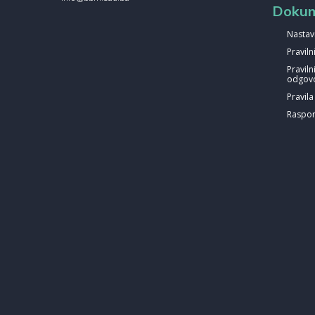
Dokum
Nastav
Pravil
Praviln
odgovo
Pravil
Raspor