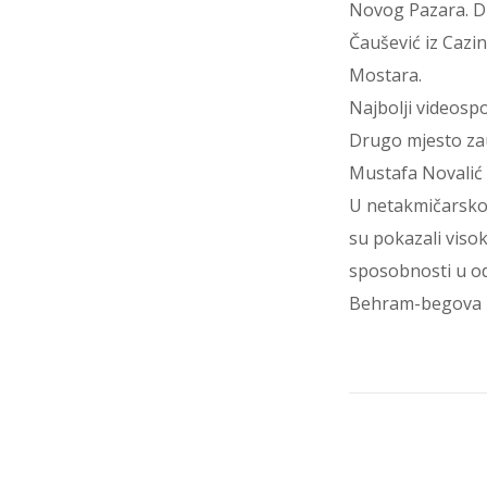
Novog Pazara. Dr
Čaušević iz Cazi
Mostara.
Najbolji videospo
Drugo mjesto zauz
Mustafa Novalić 
U netakmičarskom 
su pokazali viso
sposobnosti u od
Behram-begova 