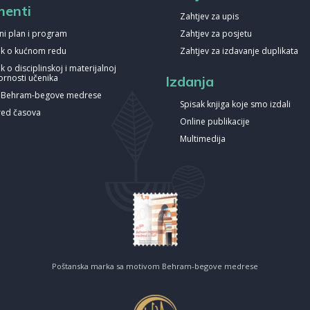
enti
Zahtjev za upis
ni plan i program
Zahtjev za posjetu
nik o kućnom redu
Zahtjev za izdavanje duplikata
ik o disciplinskoj i materijalnoj
rnosti učenika
Izdanja
a Behram-begove medrese
Spisak knjiga koje smo izdali
ed časova
Online publikacije
Multimedija
Poštanska marka sa motivom Behram-begove medrese