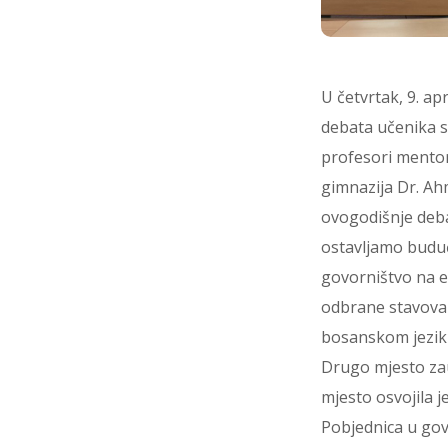
U četvrtak, 9. a
debata učenika sr
profesori mentor
gimnazija Dr. Ah
ovogodišnje debat
ostavljamo buduć
govorništvo na e
odbrane stavova 
bosanskom jezik
Drugo mjesto zau
mjesto osvojila j
Pobjednica u gov