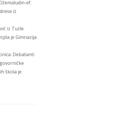
Džemaludin-ef.
drese iz
ić iz Tuzle.
ojila je Gimnazija
ionica. Debatanti
 govorničke
h škola je