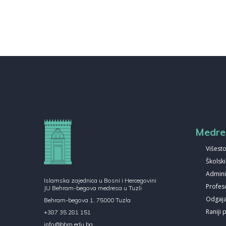
Medre
Višesto
Školsk
Admini
Islamska zajednica u Bosni i Hercegovini
Profes
JU Behram-begova medresa u Tuzli
Odgajat
Behram-begova 1, 75000 Tuzla
Raniji 
+387 35 281 151
info@bbm.edu.ba