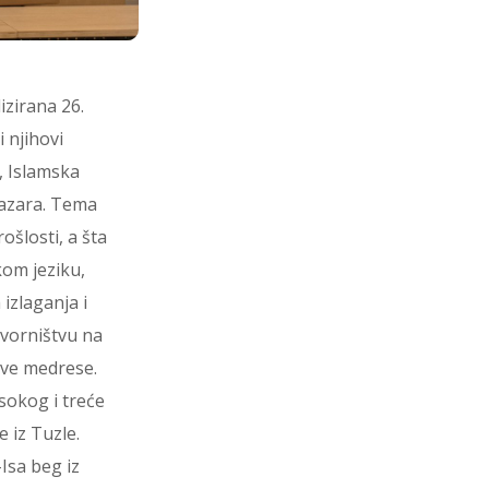
izirana 26.
 njihovi
, Islamska
Pazara. Tema
ošlosti, a šta
kom jeziku,
izlaganja i
ovorništvu na
ove medrese.
sokog i treće
 iz Tuzle.
Isa beg iz