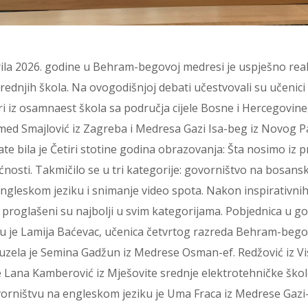
prila 2026. godine u Behram-begovoj medresi je uspješno real
ednjih škola. Na ovogodišnjoj debati učestvovali su učenici i
i iz osamnaest škola sa područja cijele Bosne i Hercegovine
med Smajlović iz Zagreba i Medresa Gazi Isa-beg iz Novog 
e bila je Četiri stotine godina obrazovanja: Šta nosimo iz pr
nosti. Takmičilo se u tri kategorije: govorništvo na bosans
ngleskom jeziku i snimanje video spota. Nakon inspirativnih 
proglašeni su najbolji u svim kategorijama. Pobjednica u g
u je Lamija Baćevac, učenica četvrtog razreda Behram-beg
zela je Semina Gadžun iz Medrese Osman-ef. Redžović iz Vi
e Lana Kamberović iz Mješovite srednje elektrotehničke škole
orništvu na engleskom jeziku je Uma Fraca iz Medrese Gazi-