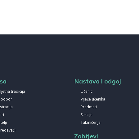
sa
Nastava i odgoj
ljetna tradicija
Učenici
i odbor
Vijeće učenika
stracija
Predmeti
ori
Sekcije
elji
Takmičenja
predavači
Zahtjevi