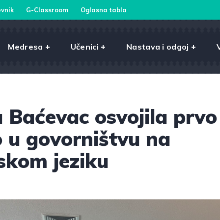
vnik
G-Classroom
Oglasna tabla
Medresa
Učenici
Nastava i odgoj
 Baćevac osvojila prvo
 u govorništvu na
skom jeziku