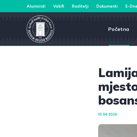
Alumnisti
Vakifi
Roditelji
Dokumenti
E-Dne
Početna
Lamija
mjesto
bosan
10.04.2026.