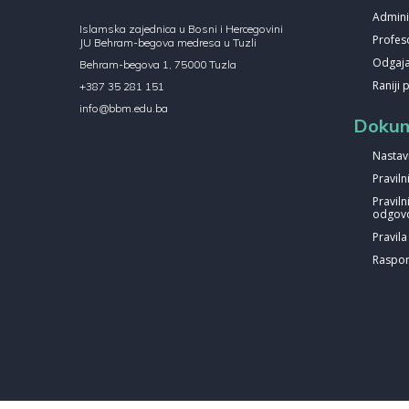
Admini
Islamska zajednica u Bosni i Hercegovini
Profes
JU Behram-begova medresa u Tuzli
Odgajat
Behram-begova 1, 75000 Tuzla
Raniji 
+387 35 281 151
info@bbm.edu.ba
Dokum
Nastav
Pravil
Praviln
odgovo
Pravil
Raspor