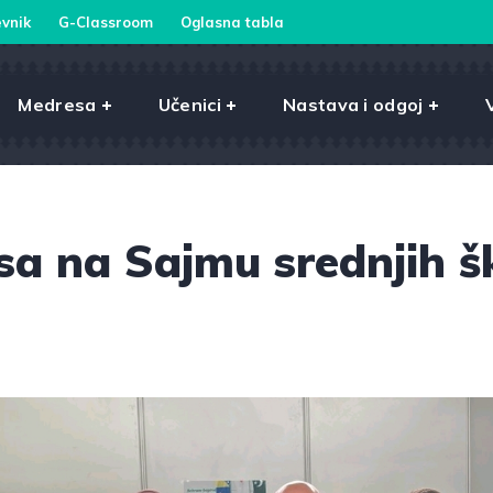
vnik
G-Classroom
Oglasna tabla
Medresa
Učenici
Nastava i odgoj
a na Sajmu srednjih š