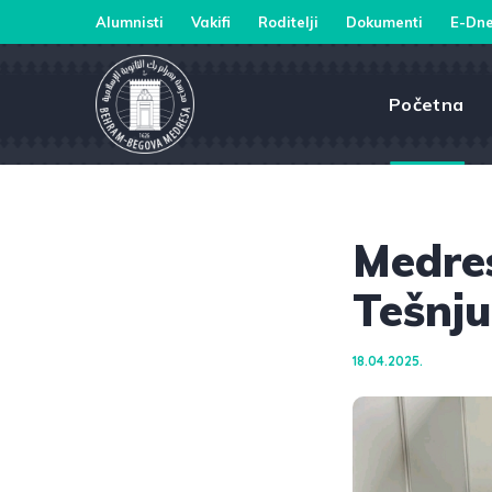
Alumnisti
Vakifi
Roditelji
Dokumenti
E-Dne
Početna
Medres
Tešnju
18.04.2025.