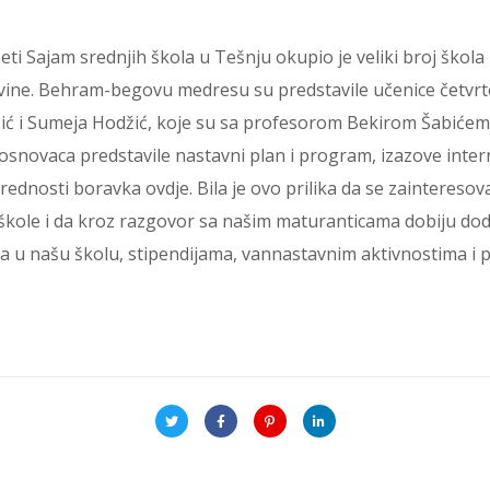
eti Sajam srednjih škola u Tešnju okupio je veliki broj škola 
vine. Behram-begovu medresu su predstavile učenice četvr
ć i Sumeja Hodžić, koje su sa profesorom Bekirom Šabićem
osnovaca predstavile nastavni plan i program, izazove inter
i prednosti boravka ovdje. Bila je ovo prilika da se zainteres
e škole i da kroz razgovor sa našim maturanticama dobiju do
isa u našu školu, stipendijama, vannastavnim aktivnostima i 