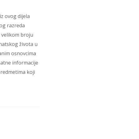
iz ovog dijela
tog razreda
 velikom broju
natskog života u
ovanim osnovcima
datne informacije
predmetima koji