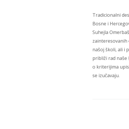
Tradicionalni des
Bosne i Hercego
Suhejla Omerbaši
zainteresovanih 
našoj školi, ali 
približi rad naš
o kriterijima up
se izučavaju.