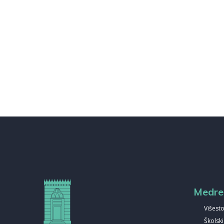
Medre
Višesto
Školsk