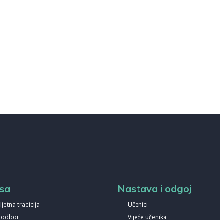
sa
Nastava i odgoj
ljetna tradicija
Učenici
i odbor
Vijeće učenika