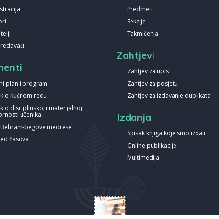
stracija
Predmeti
ori
Sekcije
elji
Takmičenja
predavači
Zahtjevi
enti
Zahtjev za upis
ni plan i program
Zahtjev za posjetu
nik o kućnom redu
Zahtjev za izdavanje duplikata
ik o disciplinskoj i materijalnoj
rnosti učenika
Izdanja
a Behram-begove medrese
Spisak knjiga koje smo izdali
ed časova
Online publikacije
Multimedija