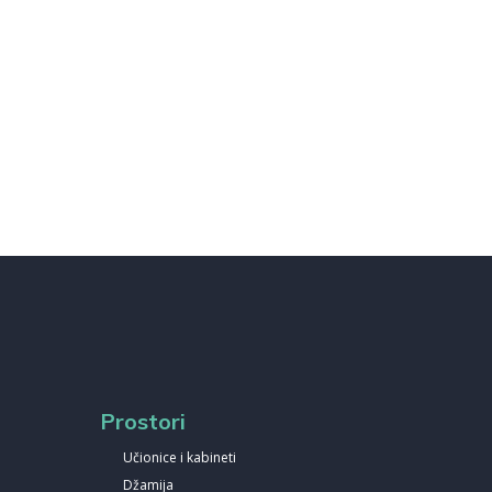
Prostori
Učionice i kabineti
Džamija