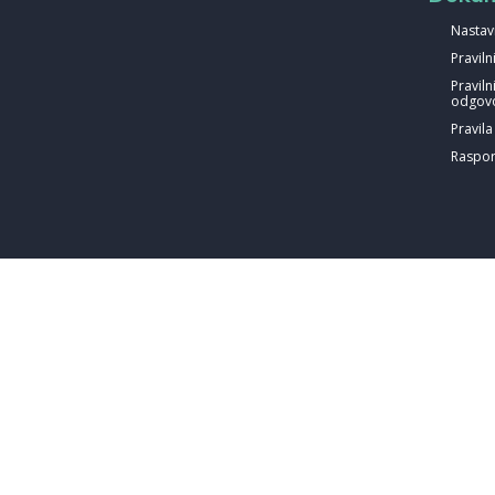
Nastav
Pravil
Praviln
odgovo
Pravil
Raspor