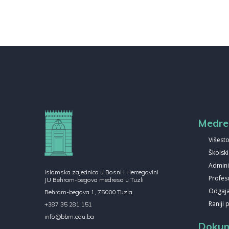
Medre
Višesto
Školsk
Admini
Islamska zajednica u Bosni i Hercegovini
Profes
JU Behram-begova medresa u Tuzli
Odgajat
Behram-begova 1, 75000 Tuzla
Raniji 
+387 35 281 151
info@bbm.edu.ba
Dokum