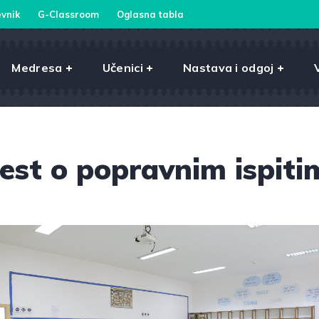
vnik
G-Classroom
Oglasna tabla
Medresa
Učenici
Nastava i odgoj
est o popravnim ispiti