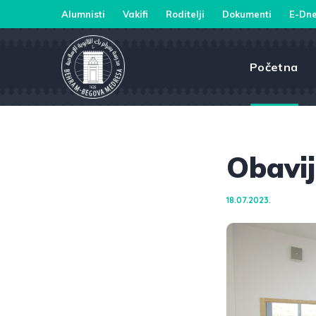
Alumnisti
Vakifi
Roditelji
Dokumenti
E-Dne
Početna
Obavij
18.07.2023.