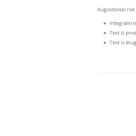
Augustovski rok 
Integralni t
Test iz prv
Test iz dru