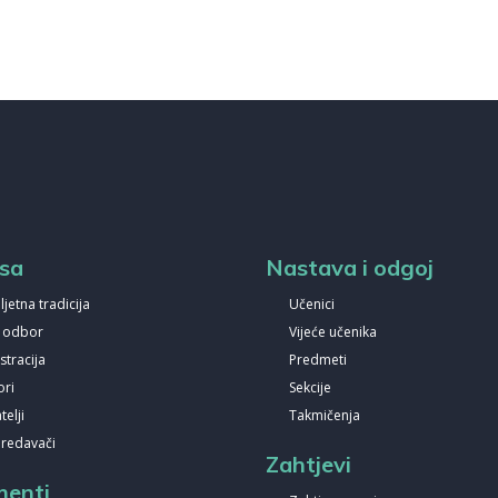
sa
Nastava i odgoj
ljetna tradicija
Učenici
i odbor
Vijeće učenika
stracija
Predmeti
ori
Sekcije
elji
Takmičenja
predavači
Zahtjevi
enti