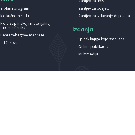
Zahtjev za upis
ni plan i program
Zahtjev za posjetu
nik o kućnom redu
Zahtjev za izdavanje duplikata
ik o disciplinskoj i materijalnoj
rnosti učenika
Izdanja
a Behram-begove medrese
Spisak knjiga koje smo izdali
ed časova
Online publikacije
Multimedija
Poštanska marka sa motivom Behram-begove medrese