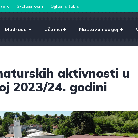
vnik
G-Classroom
Oglasna tabla
Medresa
Učenici
Nastava i odgoj
aturskih aktivnosti u
oj 2023/24. godini