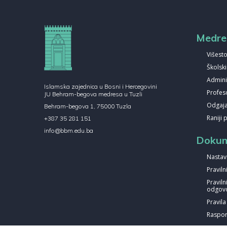
Medre
Višesto
Školsk
Admini
Islamska zajednica u Bosni i Hercegovini
Profes
JU Behram-begova medresa u Tuzli
Odgajat
Behram-begova 1, 75000 Tuzla
Raniji 
+387 35 281 151
info@bbm.edu.ba
Dokum
Nastav
Pravil
Praviln
odgovo
Pravil
Raspor