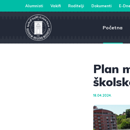
Alumnisti
Vakifi
Roditelji
Dokumenti
E-Dne
Početna
Plan m
školsk
18.04.2024.