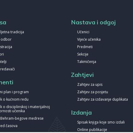
sa
Nastava i odgoj
ljetna tradicija
Učenici
i odbor
Vijeće učenika
stracija
Predmeti
ori
Sekcije
elji
Takmičenja
predavači
Zahtjevi
enti
Zahtjev za upis
ni plan i program
Zahtjev za posjetu
nik o kućnom redu
Zahtjev za izdavanje duplikata
ik o disciplinskoj i materijalnoj
rnosti učenika
Izdanja
a Behram-begove medrese
Spisak knjiga koje smo izdali
ed časova
Online publikacije