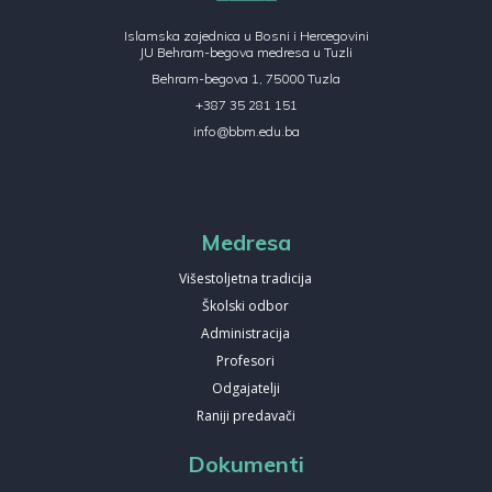
Islamska zajednica u Bosni i Hercegovini
JU Behram-begova medresa u Tuzli
Behram-begova 1, 75000 Tuzla
+387 35 281 151
info@bbm.edu.ba
Medresa
Višestoljetna tradicija
Školski odbor
Administracija
Profesori
Odgajatelji
Raniji predavači
Dokumenti