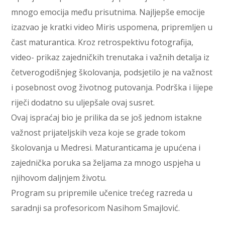
mnogo emocija među prisutnima. Najljepše emocije
izazvao je kratki video Miris uspomena, pripremljen u
čast maturantica. Kroz retrospektivu fotografija,
video- prikaz zajedničkih trenutaka i važnih detalja iz
četverogodišnjeg školovanja, podsjetilo je na važnost
i posebnost ovog životnog putovanja. Podrška i lijepe
riječi dodatno su uljepšale ovaj susret.
Ovaj ispraćaj bio je prilika da se još jednom istakne
važnost prijateljskih veza koje se grade tokom
školovanja u Medresi. Maturanticama je upućena i
zajednička poruka sa željama za mnogo uspjeha u
njihovom daljnjem životu.
Program su pripremile učenice trećeg razreda u
saradnji sa profesoricom Nasihom Smajlović.