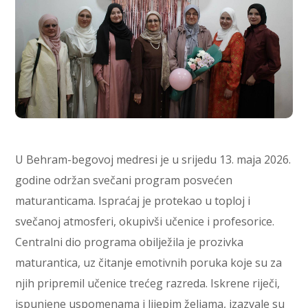
U Behram-begovoj medresi je u srijedu 13. maja 2026.
godine održan svečani program posvećen
maturanticama. Ispraćaj je protekao u toploj i
svečanoj atmosferi, okupivši učenice i profesorice.
Centralni dio programa obilježila je prozivka
maturantica, uz čitanje emotivnih poruka koje su za
njih pripremil učenice trećeg razreda. Iskrene riječi,
ispunjene uspomenama i lijepim željama, izazvale su