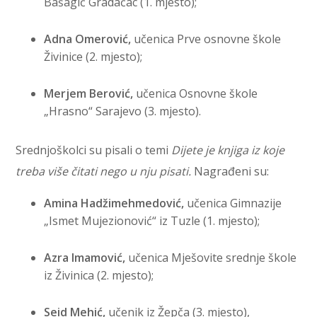
Bašagić Gradačac (1. mjesto);
Adna Omerović,
učenica Prve osnovne škole
Živinice (2. mjesto);
Merjem Berović,
učenica Osnovne škole
„Hrasno“ Sarajevo (3. mjesto).
Srednjoškolci su pisali o temi
Dijete je knjiga iz koje
treba više čitati nego u nju pisati.
Nagrađeni su:
Amina Hadžimehmedović,
učenica Gimnazije
„Ismet Mujezionović“ iz Tuzle (1. mjesto);
Azra Imamović,
učenica Mješovite srednje škole
iz Živinica (2. mjesto);
Seid Mehić,
učenik iz Žepča (3. mjesto),