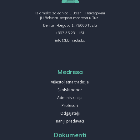
Islamska zajednica u Bosni i Hercegovini
JU Behram-begova medresa u Tuzli
Behram-begova 1, 75000 Tuzla
+387 35 281 151
info@bbm.edu.ba
Medresa
Višestoljetna tradicija
Školski odbor
Administracija
Profesori
Odgajatelji
Raniji predavači
Dokumenti