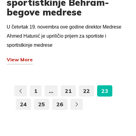
sportistkinje Behram-
begove medrese
U četvrtak 19. novembra ove godine direktor Medrese
Ahmed Hatunić je upriličio prijem za sportiste i
sportistkinje medrese
View More
1
…
21
22
23
24
25
26