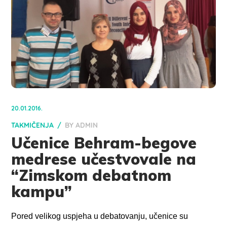
20.01.2016.
TAKMIČENJA
BY
ADMIN
Učenice Behram-begove
medrese učestvovale na
“Zimskom debatnom
kampu”
Pored velikog uspjeha u debatovanju, učenice su