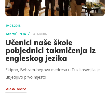
29.03.2016.
TAKMIČENJA
BY
ADMIN
Učenici naše škole
pobjednici takmičenja iz
engleskog jezika
Ekipno, Behram-begova medresa u Tuzli osvojila je
ubjedljivo prvo mjesto
View More