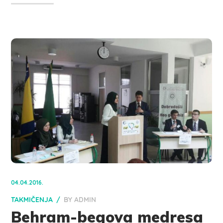
04.04.2016.
TAKMIČENJA
BY
ADMIN
Behram-begova medresa