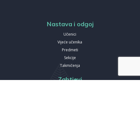
Nastava i odgoj
Učenici
Vijeće učenika
Predmeti
Sekcije
Takmičenja
Zahtjevi
Zahtjev za upis
Zahtjev za posjetu
Zahtjev za izdavanje duplikata
Izdanja
Spisak knjiga koje smo izdali
Online publikacije