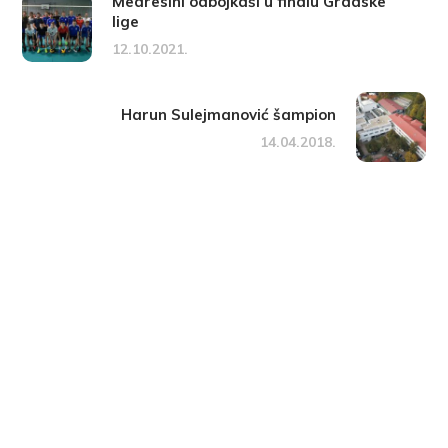
Medresini odbojkaši u finalu Gradske
lige
12.10.2021.
Harun Sulejmanović šampion
14.04.2018.