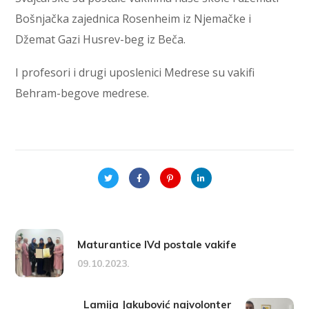
Bošnjačka zajednica Rosenheim iz Njemačke i
Džemat Gazi Husrev-beg iz Beča.
I profesori i drugi uposlenici Medrese su vakifi
Behram-begove medrese.
Maturantice IVd postale vakife
09.10.2023.
Lamija Jakubović najvolonter