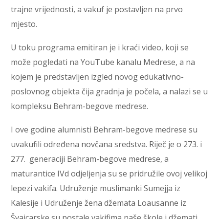
trajne vrijednosti, a vakuf je postavljen na prvo
mjesto.
U toku programa emitiran je i kraći video, koji se
može pogledati na YouTube kanalu Medrese, a na
kojem je predstavljen izgled novog edukativno-
poslovnog objekta čija gradnja je počela, a nalazi se u
kompleksu Behram-begove medrese.
I ove godine alumnisti Behram-begove medrese su
uvakufili određena novčana sredstva. Riječ je o 273. i
277. generaciji Behram-begove medrese, a
maturantice IVd odjeljenja su se pridružile ovoj velikoj
lepezi vakifa. Udruženje muslimanki Sumejja iz
Kalesije i Udruženje žena džemata Loausanne iz
Švajcarske su postale vakifima naše škole i džemati