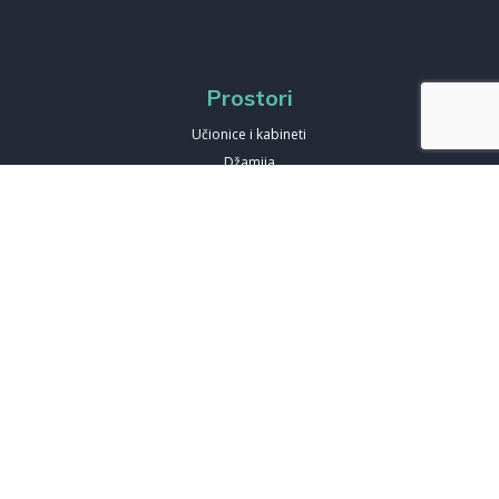
Prostori
Učionice i kabineti
Džamija
Biblioteka
Amfiteatar
Fiskulturna sala i sportski tereni
Učenički dom
Restoran
Holovi
Dvorište