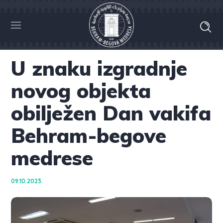
U znaku izgradnje
novog objekta
obilježen Dan vakifa
Behram-begove
medrese
09.10.2023.