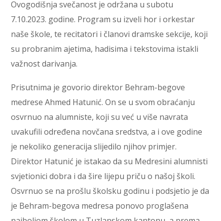
Ovogodišnja svečanost je održana u subotu
7.10.2023. godine. Program su izveli hor i orkestar
naše škole, te recitatori i članovi dramske sekcije, koji
su probranim ajetima, hadisima i tekstovima istakli
važnost darivanja.
Prisutnima je govorio direktor Behram-begove
medrese Ahmed Hatunić. On se u svom obraćanju
osvrnuo na alumniste, koji su već u više navrata
uvakufili određena novčana sredstva, a i ove godine
je nekoliko generacija slijedilo njihov primjer.
Direktor Hatunić je istakao da su Medresini alumnisti
svjetionici dobra i da šire lijepu priču o našoj školi.
Osvrnuo se na prošlu školsku godinu i podsjetio je da
je Behram-begova medresa ponovo proglašena
najboljom školom u Tuzlanskom kantonu, a prema