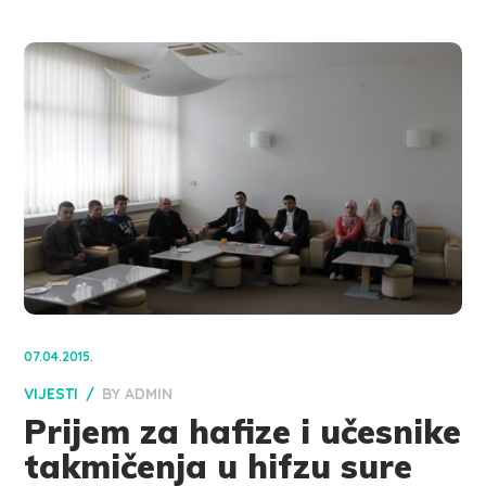
07.04.2015.
VIJESTI
BY
ADMIN
Prijem za hafize i učesnike
takmičenja u hifzu sure