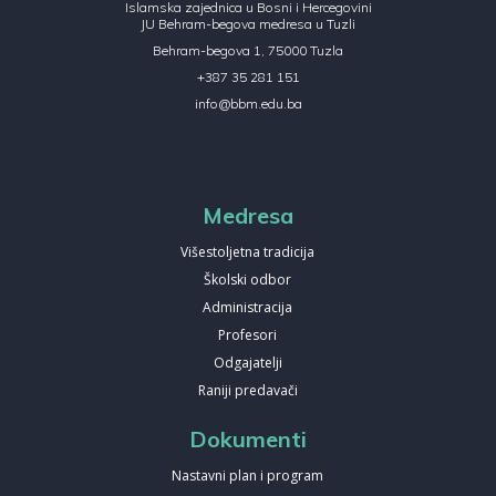
Islamska zajednica u Bosni i Hercegovini
JU Behram-begova medresa u Tuzli
Behram-begova 1, 75000 Tuzla
+387 35 281 151
info@bbm.edu.ba
Medresa
Višestoljetna tradicija
Školski odbor
Administracija
Profesori
Odgajatelji
Raniji predavači
Dokumenti
Nastavni plan i program